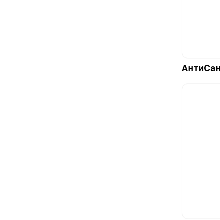
АнтиСан