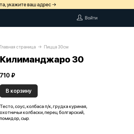
та, укажите ваш адрес →
Войти
Главная страница
Пицца 30см
Килиманджаро 30
710 ₽
В корзину
Тесто, соус, колбаса п/к, грудка куриная,
охотничьи колбаски, перец болгарский,
помидор, сыр.