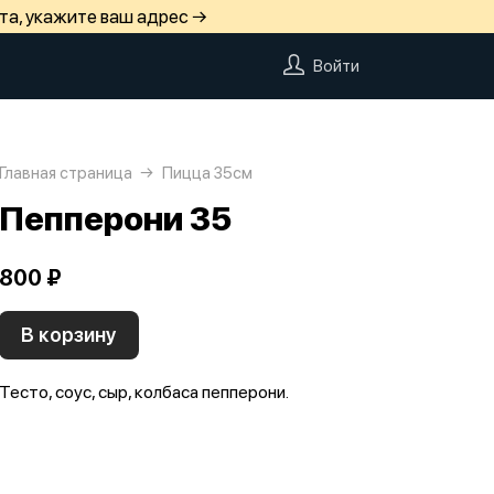
та, укажите ваш адрес →
Войти
Главная страница
Пицца 35см
Пепперони 35
800 ₽
В корзину
Тесто, соус, сыр, колбаса пепперони.