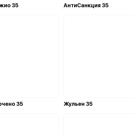
жио 35
АнтиСанкция 35
ючено 35
Жульен 35