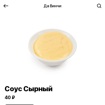
Да Винчи
Соус Сырный
40 ₽